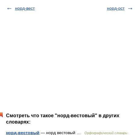
норд-вест
норд-ост
Смотреть что такое "норд-вестовый" в других
словарях:
норд-вестовый
— норд вестовый …
Орфографический словарь-