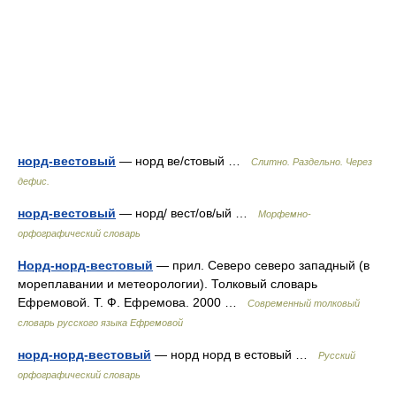
норд-вестовый
— норд ве/стовый …
Слитно. Раздельно. Через
дефис.
норд-вестовый
— норд/ вест/ов/ый …
Морфемно-
орфографический словарь
Норд-норд-вестовый
— прил. Северо северо западный (в
мореплавании и метеорологии). Толковый словарь
Ефремовой. Т. Ф. Ефремова. 2000 …
Современный толковый
словарь русского языка Ефремовой
норд-норд-вестовый
— норд норд в естовый …
Русский
орфографический словарь